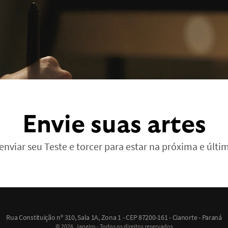
Envie suas artes
nviar seu Teste e torcer para estar na próxima e últim
Rua Constituição nº 310, Sala 1A, Zona 1 - CEP 87200-161 - Cianorte - Paraná
© 2026, Janeiro - Todos os direitos reservados